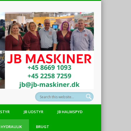
JB-
Maskiner
DSTYR
JB UDSTYR
JB HALMSPYD
HYDRAULIK
BRUGT