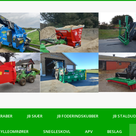
KRABER
JB SKÆR
JB FODERINDSKUBBER
JB STALDU
 GYLLEOMRØRER
SNEGLESKOVL
APV
BESLAG