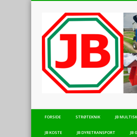
Maskinforretning
FORSIDE
STRØTEKNIK
JB MULTIS
JB KOSTE
JB DYRETRANSPORT
JB