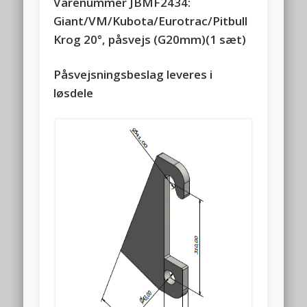
Varenummer JBMF2434:
Giant/VM/Kubota/Eurotrac/Pitbull
Krog 20
°
, påsvejs (G20mm)(1 sæt)
Påsvejsningsbeslag leveres i
løsdele